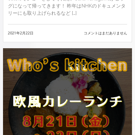
グになって帰ってきます！ 昨年はNHKのドキュメンタ
リーにも取り上げられるなど […]
2021年2月22日
SAKU
コメントはまだありません
YANAGAWA
再
び
広
陵
に！
か
ぐ
や
姫
ホ
ー
ル
で
凱
旋
講
演！