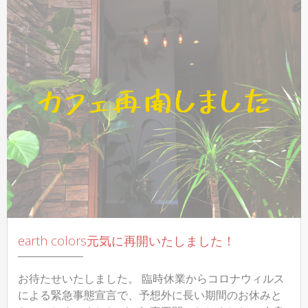
カ
レ
ー】
8
月
21
日
～
23
日
欧
風
カ
レ
ー
の
ラ
ン
チ
earth colors元気に再開いたしました！
や
り
ま
お待たせいたしました。 臨時休業からコロナウィルス
す！
による緊急事態宣言で、予想外に長い期間のお休みと
へ