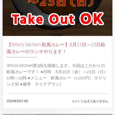
へ
の
【Who’s kitchen 欧風カレー】8月21日～23日欧
風カレーのランチやります！
Who’s kitchen第3段を開催します。今回はこだわりの
欧風カレーです！ ●日時 8月21日（金）～23日（日）
11時～15時 ●メニュー 欧風カレー（1,100円） ※ドリ
ンク別 ●備考 テイクアウ […]
2020年8月14日
【WHO’S
コメントはまだありません
KITCHEN
欧
風