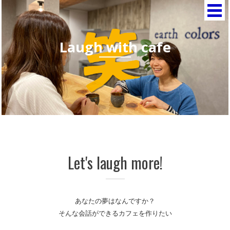
Skip
広陵
Let's
to
laugh
content
町の
more!
L
a
u
g
h
w
i
t
h
c
a
f
e
カフ
ェ
earth
colors
~Laug
Let's laugh more!
with
cafe~
の公
あなたの夢はなんですか？
そんな会話ができるカフェを作りたい
式ペ